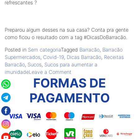
refrescantes ?
Preparou algum desses na sua casa? Conta pra gente
como ficou o resultado com a tag #DicasDoBarracão.
Posted in
Sem categoria
Tagged
Barracão
,
Barracão
Supermercados
,
Covid-19
,
Dicas Barracão
,
Receitas
Barracão
,
Sucos
,
Sucos para aumentar a
on
imunidade
Leave a Comment
FORMAS DE
Sucos
que
PAGAMENTO
aumentam
a
imunidade