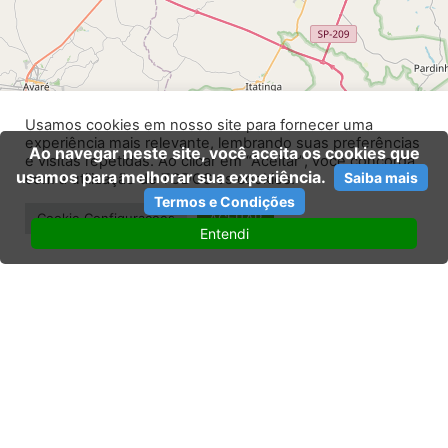
Usamos cookies em nosso site para fornecer uma
experiência mais relevante, lembrando suas preferências
Ao navegar neste site, você aceita os cookies que
e visitas repetidas. Ao clicar em “Aceitar”, você concorda
usamos para melhorar sua experiência.
Saiba mais
com a utilização de TODOS os cookies.
Termos e Condições
Cookie Configurações
ACEITAR
Entendi