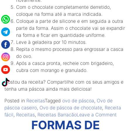
Com o chocolate completamente derretido,
coloque na forma até a marca indicada.
Coloque a parte de silicone e em seguida a outra
parte da forma. Assim o chocolate vai se expandir
na forma e ficar em quantidade uniforme.
Leve à geladeira por 10 minutos.
Repita o mesmo processo para engrossar a casca
do ovo.
Após a casca pronta, recheie com brigadeiro,
cubra com morango e granulado.
Gostou da receita? Compartilhe com os seus amigos e
tenha uma páscoa ainda mais deliciosa!
Posted in
Receitas
Tagged
ovo de páscoa
,
Ovo de
páscoa caseiro
,
Ovo de páscoa de chocolate
,
Receita
on
fácil
,
Receitas
,
Receitas Barracão
Leave a Comment
FORMAS DE
Receit
Barrac