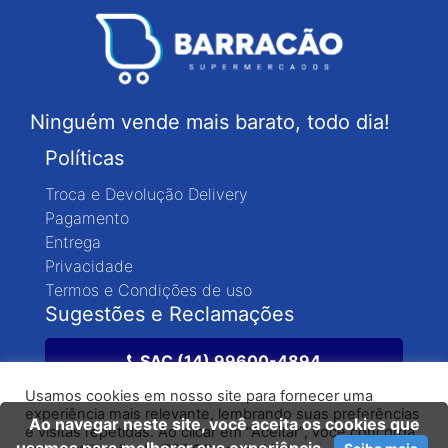
Ninguém vende mais barato, todo dia!
Políticas
Troca e Devolução Delivery
Pagamento
Entrega
Privacidade
Termos e Condições de uso
Sugestões e Reclamações
SAC (14) 99600-4894
Usamos cookies em nosso site para fornecer uma
experiência mais relevante, lembrando suas preferências
Ao navegar neste site, você aceita os cookies que
e visitas repetidas. Ao clicar em “Aceitar”, você concorda