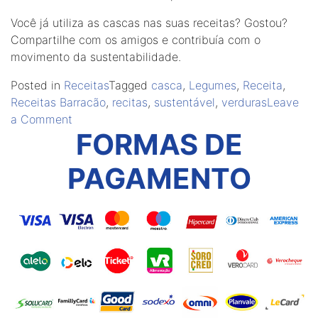
Você já utiliza as cascas nas suas receitas? Gostou?
Compartilhe com os amigos e contribuía com o
movimento da sustentabilidade.
Posted in
Receitas
Tagged
casca
,
Legumes
,
Receita
,
Receitas Barracão
,
recitas
,
sustentável
,
verduras
Leave
on
a Comment
FORMAS DE
Receita
Barracão:
PAGAMENTO
Utilizando
casca